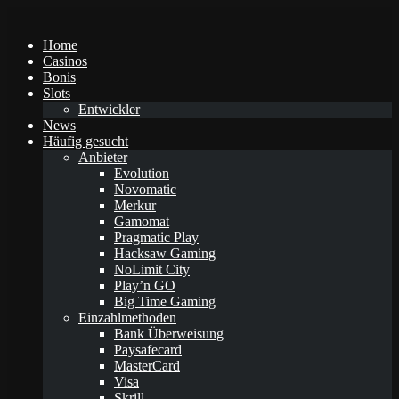
Home
Casinos
Bonis
Slots
Entwickler
News
Häufig gesucht
Anbieter
Evolution
Novomatic
Merkur
Gamomat
Pragmatic Play
Hacksaw Gaming
NoLimit City
Play’n GO
Big Time Gaming
Einzahlmethoden
Bank Überweisung
Paysafecard
MasterCard
Visa
Skrill