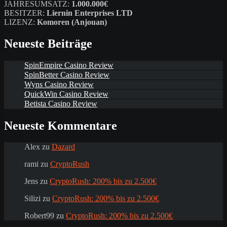
JAHRESUMSATZ:
1.000.000€
BESITZER:
Liernin Enterprises LTD
LIZENZ:
Komoren (Anjouan)
Neueste Beiträge
SpinEmpire Casino Review
SpinBetter Casino Review
Wyns Casino Review
QuickWin Casino Review
Betista Casino Review
Neueste Kommentare
Alex
zu
Dazard
rami
zu
CryptoRush
Jens
zu
CryptoRush: 200% bis zu 2.500€
Silizi
zu
CryptoRush: 200% bis zu 2.500€
Robert99
zu
CryptoRush: 200% bis zu 2.500€