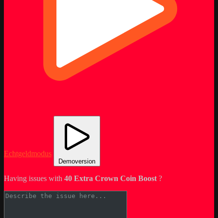
Echtgeldmodus
Demoversion
Having issues with
40 Extra Crown Coin Boost
?