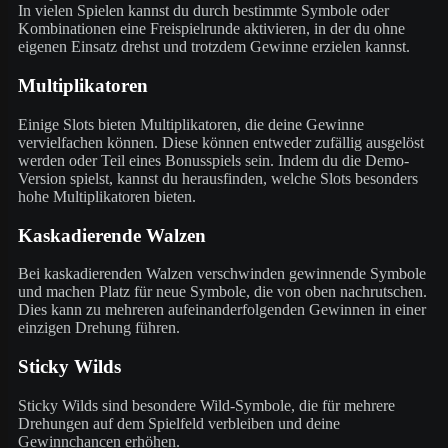
In vielen Spielen kannst du durch bestimmte Symbole oder
Kombinationen eine Freispielrunde aktivieren, in der du ohne
eigenen Einsatz drehst und trotzdem Gewinne erzielen kannst.
Multiplikatoren
Einige Slots bieten Multiplikatoren, die deine Gewinne
vervielfachen können. Diese können entweder zufällig ausgelöst
werden oder Teil eines Bonusspiels sein. Indem du die Demo-
Version spielst, kannst du herausfinden, welche Slots besonders
hohe Multiplikatoren bieten.
Kaskadierende Walzen
Bei kaskadierenden Walzen verschwinden gewinnende Symbole
und machen Platz für neue Symbole, die von oben nachrutschen.
Dies kann zu mehreren aufeinanderfolgenden Gewinnen in einer
einzigen Drehung führen.
Sticky Wilds
Sticky Wilds sind besondere Wild-Symbole, die für mehrere
Drehungen auf dem Spielfeld verbleiben und deine
Gewinnchancen erhöhen.