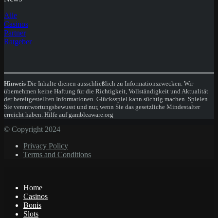
Alle
Casinos
Partner
Ratgeber
Hinweis
Die Inhalte dienen ausschließlich zu Informationszwecken. Wir
übernehmen keine Haftung für die Richtigkeit, Vollständigkeit und Aktualität
der bereitgestellten Informationen. Glücksspiel kann süchtig machen. Spielen
Sie verantwortungsbewusst und nur, wenn Sie das gesetzliche Mindestalter
erreicht haben. Hilfe auf gambleaware.org
© Copyright 2024
Privacy Policy
Terms and Conditions
Home
Casinos
Bonis
Slots