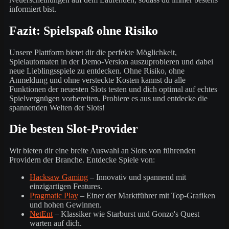
informiert bist.
Fazit: Spielspaß ohne Risiko
Unsere Plattform bietet dir die perfekte Möglichkeit,
Spielautomaten in der Demo-Version auszuprobieren und dabei
neue Lieblingsspiele zu entdecken. Ohne Risiko, ohne
Anmeldung und ohne versteckte Kosten kannst du alle
Funktionen der neuesten Slots testen und dich optimal auf echtes
Spielvergnügen vorbereiten. Probiere es aus und entdecke die
spannenden Welten der Slots!
Die besten Slot-Provider
Wir bieten dir eine breite Auswahl an Slots von führenden
Providern der Branche. Entdecke Spiele von:
Hacksaw Gaming
– Innovativ und spannend mit
einzigartigen Features.
Pragmatic Play
– Einer der Marktführer mit Top-Grafiken
und hohen Gewinnen.
NetEnt
– Klassiker wie Starburst und Gonzo's Quest
warten auf dich.