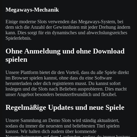
Megaways-Mechanik
Einige moderne Slots verwenden das Megaways-System, bei
dem sich die Anzahl der Gewinnlinien mit jeder Drehung ändern
kann. Dies sorgt für ein dynamisches und abwechslungsreiches
Spielerlebnis.
Ohne Anmeldung und ohne Download
spielen
Unsere Plattform bietet dir den Vorteil, dass du alle Spiele direkt
im Browser spielen kannst, ohne dass du eine Software
herunterladen oder dich registrieren musst. Du kannst sofort
loslegen und die Slots nach Belieben ausprobieren. Dies macht
unser Angebot besonders benutzerfreundlich und flexibel.
Regelmäßige Updates und neue Spiele
Unsere Sammlung an Demo Slots wird ständig aktualisiert,
sodass du immer die neuesten und beliebtesten Titel spielen
kannst. Wir halten dich zudem über kommende
Neuerscheinungen auf dem Laufenden, sodass du immer bestens