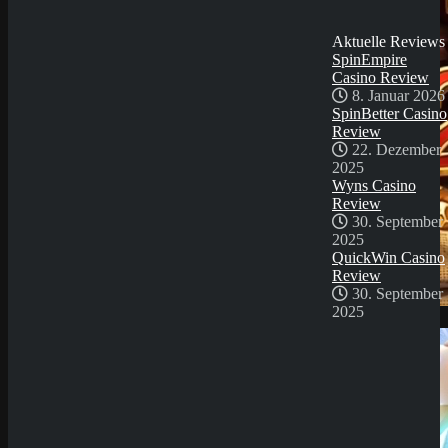
30. September
2025
Aktuelle Reviews
SpinEmpire
Casino Review
8. Januar 2026
SpinBetter Casino
Review
22. Dezember
2025
Wyns Casino
Review
30. September
2025
QuickWin Casino
Review
30. September
2025
Demo Spiel