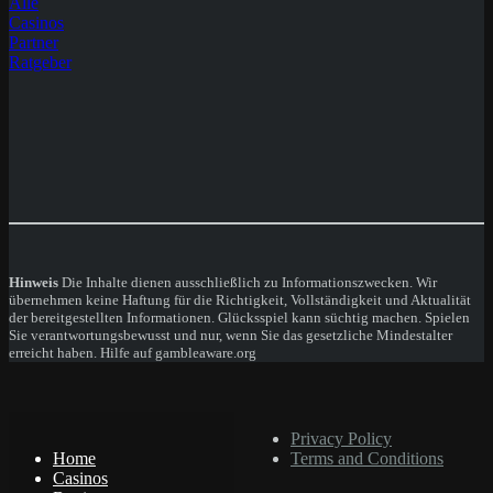
Alle
Casinos
Partner
Ratgeber
Hinweis
Die Inhalte dienen ausschließlich zu Informationszwecken. Wir
übernehmen keine Haftung für die Richtigkeit, Vollständigkeit und Aktualität
der bereitgestellten Informationen. Glücksspiel kann süchtig machen. Spielen
Sie verantwortungsbewusst und nur, wenn Sie das gesetzliche Mindestalter
erreicht haben. Hilfe auf gambleaware.org
© Copyright 2024
Privacy Policy
Home
Terms and Conditions
Casinos